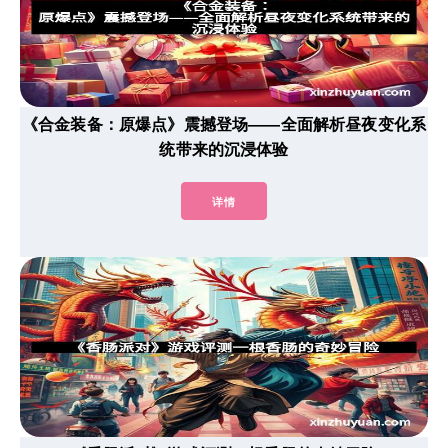
《合金装备：原爆点》震撼登场——全面解析昼夜变化系
统带来的沉浸体验
详情